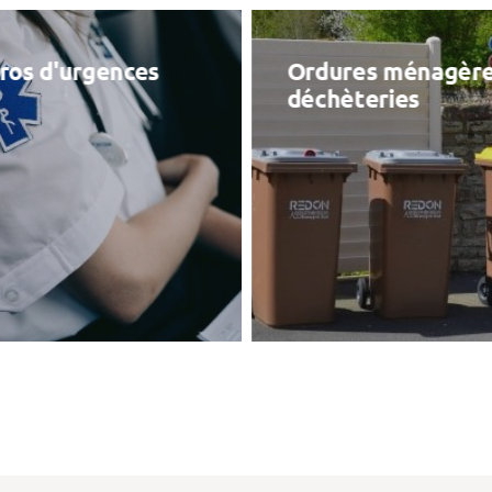
os d'urgences
Ordures ménagère
déchèteries