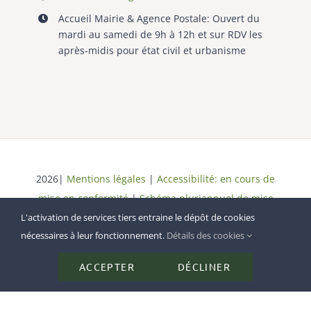
Accueil Mairie & Agence Postale: Ouvert du
mardi au samedi de 9h à 12h et sur RDV les
après-midis pour état civil et urbanisme
2026|
Mentions légales
|
Accessibilité: en cours de
mise en conformité
|
Schéma pluriannuel de mise
en conformité
| Tous droits réservés
L'activation de services tiers entraine le dépôt de cookies
nécessaires à leur fonctionnement.
Détails des cookies
ACCEPTER
DÉCLINER