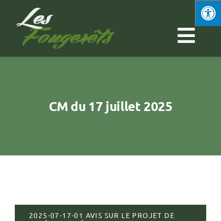
Passer
au
contenu
Navi
à
Découvrir Les Fougerêts
basc
Vie municipale
CM du 17 juillet 2025
Vie quotidienne
Economie & Emploi
Vie culturelle
2025-07-17-01 AVIS SUR LE PROJET DE