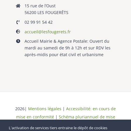
15 rue de l’Oust
56200 LES FOUGERÊTS
02 99 91 54 42
accueil@lesfougerets.fr
Accueil Mairie & Agence Postale: Ouvert du
mardi au samedi de 9h à 12h et sur RDV les
après-midis pour état civil et urbanisme
2026|
Mentions légales
|
Accessibilité: en cours de
mise en conformité
|
Schéma pluriannuel de mise
en conformité
| Tous droits réservés
L'activation de services tiers entraine le dépôt de cookies