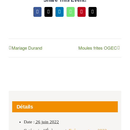
Share This Event!
Facebook
X
LinkedIn
WhatsApp
Pinterest
Email
Mariage Durand
Moules frites OGEC
Détails
Date :
26 juin 2022